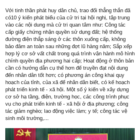
Với tinh thần phát huy dân chủ, trao đổi thẳng thắn đã
có10 ý kiến phát biểu của cử tri tại hội nghị, tập trung
vào các nội dung mà cử tri quan tâm như: Công tác
cấp giấy chứng nhận quyền sử dụng đất; hệ thống
đường điện thắp sáng ở các thôn xuống cấp, không
bảo đảm an toàn sau những đợt lũ hàng năm; Sắp xếp
hợp lý cơ sở vất chất trong quá trình vận hành mô hình
chính quyền địa phương hai cấp; Hoạt động ở thôn bản
cần có hướng dẫn cụ thể hơn để truyền đạt nội dung
đến nhân dân tốt hơn; có phương án công khai quy
hoạch của tỉnh, của xã để nhân dân biết, có kế hoạch
phát triển kinh tế - xã hội. Một số ý kiến về xây dựng
cơ sở hạ tầng, điện, trường học, các công trình phục
vụ cho phát triển kinh tế - xã hội ở địa phương; công
tác giảm nghèo; lao động việc làm; y tế; công tác vệ
sinh môi trường,...