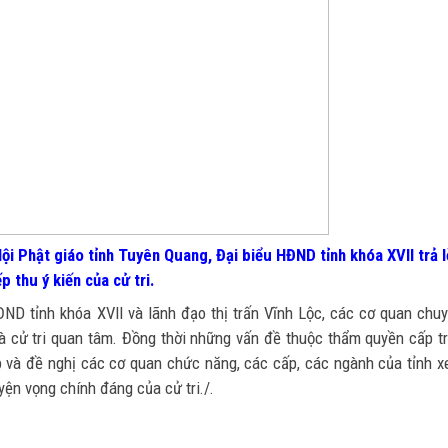
 Phật giáo tỉnh Tuyên Quang, Đại biểu HĐND tỉnh khóa XVII trả l
ếp thu ý kiến của cử tri.
ĐND tỉnh khóa XVII và lãnh đạo thị trấn Vĩnh Lộc, các cơ quan chu
mà cử tri quan tâm. Đồng thời những vấn đề thuộc thẩm quyền cấp t
p và đề nghị các cơ quan chức năng, các cấp, các ngành của tỉnh 
yện vọng chính đáng của cử tri./.