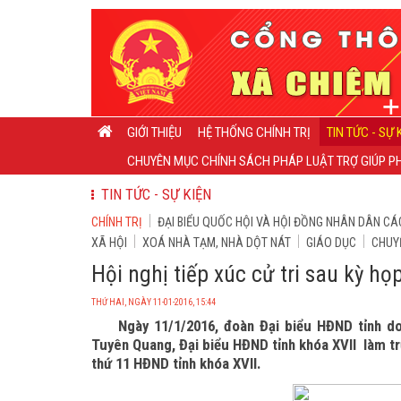
GIỚI THIỆU
HỆ THỐNG CHÍNH TRỊ
TIN TỨC - SỰ 
CHUYÊN MỤC CHÍNH SÁCH PHÁP LUẬT TRỢ GIÚP PH
TIN TỨC - SỰ KIỆN
CHÍNH TRỊ
ĐẠI BIỂU QUỐC HỘI VÀ HỘI ĐỒNG NHÂN DÂN CÁ
XÃ HỘI
XOÁ NHÀ TẠM, NHÀ DỘT NÁT
GIÁO DỤC
CHUY
Hội nghị tiếp xúc cử tri sau kỳ h
THỨ HAI, NGÀY 11-01-2016, 15:44
Ngày 11/1/2016, đoàn Đại biểu HĐND tỉnh d
Tuyên Quang, Đại biểu HĐND tỉnh khóa XVII làm trư
thứ 11 HĐND tỉnh khóa XVII.