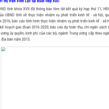
i thị trấn Vĩnh Lộc tại buổi tiếp xúc.
HĐND tỉnh khóa XVII đã thông báo tóm tắt kết quả kỳ họp thứ 11, H
ủa UBND tỉnh về thực hiện nhiệm vụ phát triển kinh tế - xã hội, q
2016; báo cáo tình hình thực hiện nhiệm vụ phát triển kinh tế - xã h
kế hoạch giai đoạn 2016-2020; báo cáo dự toán thu, chi ngân sách 
g ương ủy quyền, kinh phí của các bộ, ngành Trung ương cấp theo ng
ên địa bàn năm 2015.