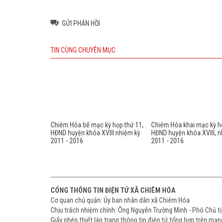
GỬI PHẢN HỒI
TIN CÙNG CHUYÊN MỤC
Chiêm Hóa bế mạc kỳ họp thứ 11,
Chiêm Hóa khai mạc kỳ h
HĐND huyện khóa XVIII nhiệm kỳ
HĐND huyện khóa XVIII, n
2011 - 2016
2011 - 2016
CỔNG THÔNG TIN ĐIỆN TỬ XÃ CHIÊM HÓA
Cơ quan chủ quản: Ủy ban nhân dân xã Chiêm Hóa
Chịu trách nhiệm chính: Ông Nguyễn Trường Minh - Phó Chủ 
Giấy phép thiết lập trang thông tin điện tử tổng hợp trên m