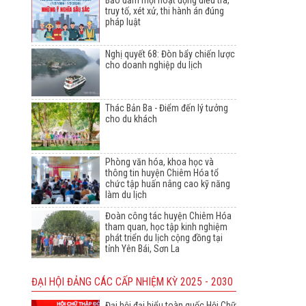
Bảo đảm mọi hoạt động điều tra,
truy tố, xét xử, thi hành án đúng
pháp luật
Nghị quyết 68: Đòn bẩy chiến lược
cho doanh nghiệp du lịch
Thác Bản Ba - Điểm đến lý tưởng
cho du khách
Phòng văn hóa, khoa học và
thông tin huyện Chiêm Hóa tổ
chức tập huấn nâng cao kỹ năng
làm du lịch
Đoàn công tác huyện Chiêm Hóa
tham quan, học tập kinh nghiệm
phát triển du lịch cộng đồng tại
tỉnh Yên Bái, Sơn La
ĐẠI HỘI ĐẢNG CÁC CẤP NHIỆM KỲ 2025 - 2030
Đại hội đại biểu toàn quốc Hội Chữ