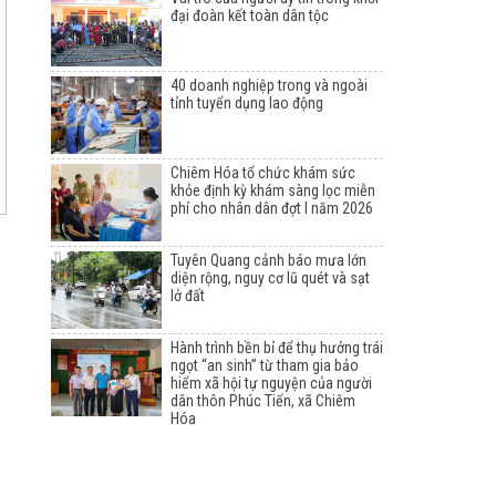
đại đoàn kết toàn dân tộc
40 doanh nghiệp trong và ngoài
tỉnh tuyển dụng lao động
Chiêm Hóa tổ chức khám sức
khỏe định kỳ khám sàng lọc miễn
phí cho nhân dân đợt I năm 2026
Tuyên Quang cảnh báo mưa lớn
diện rộng, nguy cơ lũ quét và sạt
lở đất
Hành trình bền bỉ để thụ hưởng trái
ngọt “an sinh” từ tham gia bảo
hiểm xã hội tự nguyện của người
dân thôn Phúc Tiến, xã Chiêm
Hóa