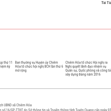
Tài T
ọp thứ 11
Ban thường vụ Huyện ủy Chiêm
Chiêm Hóa tổ chức Hội nghị ra
hiệm kỳ
Hóa tổ chức hội nghị BCH lần thứ 6
Nghị quyết lãnh đạo nhiệm vụ
mở rộng
Quân sự, Quốc phòng và công tá
xây dựng Đảng năm 2016
tịch UBND xã Chiêm Hóa
ạng số 16/GP-TTĐT do Sở thông tin và Truyền thông tỉnh Tuyên Quang cấp ngày 