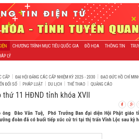
KIỆN
CHƯƠNG TRÌNH MỤC TIÊU QUỐC GIA
ĐỒ HỌA
THÔNG TIN
TRU
ÁP LÝ
C CẤP
ĐẠI HỘI ĐẢNG CÁC CẤP NHIỆM KỲ 2025 - 2030
ĐẠO ĐỨC HỒ CHÍ MIN
ỂN ĐỔI SỐ
PHÁP LUẬT
DU LỊCH
THỂ THAO
QUẢNG CÁO
ọp thứ 11 HĐND tỉnh khóa XVII
o ông Đào Văn Tuệ, Phó Trưởng Ban đại diện Hội Phật giáo t
ởng đoàn đã có buổi tiếp xúc cử tri tại thị trấn Vĩnh Lộc sau kỳ 