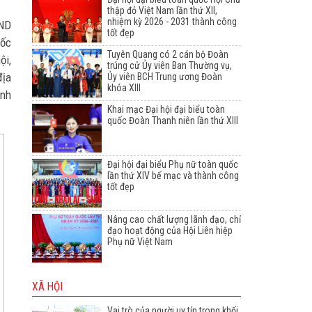
thập đỏ Việt Nam lần thứ XII,
nhiệm kỳ 2026 - 2031 thành công
ĐND
tốt đẹp
uốc
Tuyên Quang có 2 cán bộ Đoàn
ội,
trúng cử Ủy viên Ban Thường vụ,
địa
Ủy viên BCH Trung ương Đoàn
khóa XIII
ành
Khai mạc Đại hội đại biểu toàn
quốc Đoàn Thanh niên lần thứ XIII
Đại hội đại biểu Phụ nữ toàn quốc
lần thứ XIV bế mạc và thành công
tốt đẹp
Nâng cao chất lượng lãnh đạo, chỉ
đạo hoạt động của Hội Liên hiệp
Phụ nữ Việt Nam
XÃ HỘI
Vai trò của người uy tín trong khối