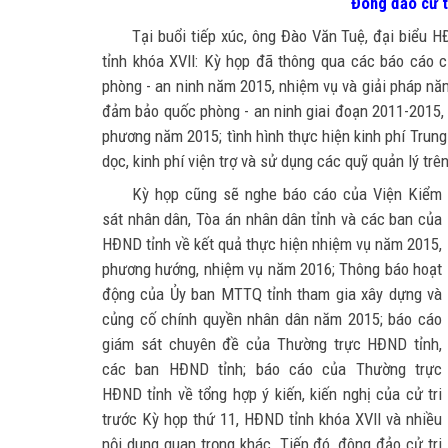
Đông đảo cử tr
Tại buổi tiếp xúc, ông Đào Văn Tuệ, đại biểu 
tỉnh khóa XVII: Kỳ họp đã thông qua các báo cáo c
phòng - an ninh năm 2015, nhiệm vụ và giải pháp năm 
đảm bảo quốc phòng - an ninh giai đoạn 2011-2015, 
phương năm 2015; tình hình thực hiện kinh phí Trun
dọc, kinh phí viện trợ và sử dụng các quỹ quản lý tr
Kỳ họp cũng sẽ nghe báo cáo của Viện Kiểm
sát nhân dân, Tòa án nhân dân tỉnh và các ban của
HĐND tỉnh về kết quả thực hiện nhiệm vụ năm 2015,
phương hướng, nhiệm vụ năm 2016; Thông báo hoạt
động của Ủy ban MTTQ tỉnh tham gia xây dựng và
củng cố chính quyền nhân dân năm 2015; báo cáo
giám sát chuyên đề của Thường trực HĐND tỉnh,
các ban HĐND tỉnh; báo cáo của Thường trực
HĐND tỉnh về tổng hợp ý kiến, kiến nghị của cử tri
trước Kỳ họp thứ 11, HĐND tỉnh khóa XVII và nhiều
nội dung quan trọng khác. Tiếp đó, đông đảo cử tri