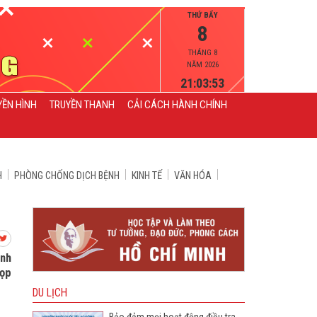
THỨ BẨY
8
THÁNG 8
NĂM 2026
21:03:54
YỀN HÌNH
TRUYỀN THANH
CẢI CÁCH HÀNH CHÍNH
H
PHÒNG CHỐNG DỊCH BỆNH
KINH TẾ
VĂN HÓA
ỉnh
họp
DU LỊCH