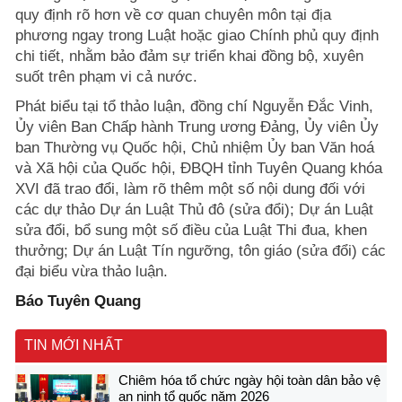
quy định rõ hơn về cơ quan chuyên môn tại địa
phương ngay trong Luật hoặc giao Chính phủ quy định
chi tiết, nhằm bảo đảm sự triển khai đồng bộ, xuyên
suốt trên phạm vi cả nước.
Phát biểu tại tổ thảo luận, đồng chí Nguyễn Đắc Vinh,
Ủy viên Ban Chấp hành Trung ương Đảng, Ủy viên Ủy
ban Thường vụ Quốc hội, Chủ nhiệm Ủy ban Văn hoá
và Xã hội của Quốc hội, ĐBQH tỉnh Tuyên Quang khóa
XVI đã trao đổi, làm rõ thêm một số nội dung đối với
các dự thảo Dự án Luật Thủ đô (sửa đổi); Dự án Luật
sửa đổi, bổ sung một số điều của Luật Thi đua, khen
thưởng; Dự án Luật Tín ngưỡng, tôn giáo (sửa đổi) các
đại biểu vừa thảo luận.
Báo Tuyên Quang
TIN MỚI NHẤT
Chiêm hóa tổ chức ngày hội toàn dân bảo vệ
an ninh tổ quốc năm 2026