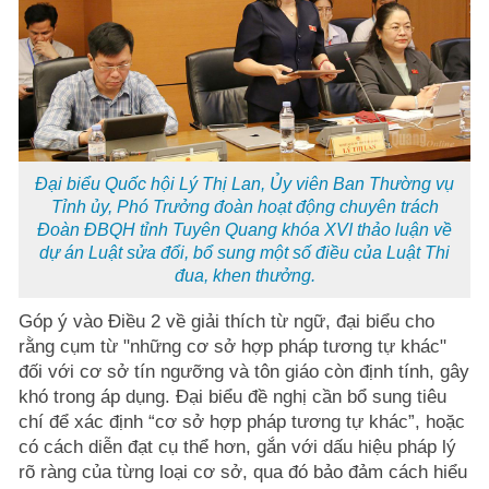
Đại biểu Quốc hội Lý Thị Lan, Ủy viên Ban Thường vụ
Tỉnh ủy, Phó Trưởng đoàn hoạt động chuyên trách
Đoàn ĐBQH tỉnh Tuyên Quang khóa XVI thảo luận về
dự án Luật sửa đổi, bổ sung một số điều của Luật Thi
đua, khen thưởng.
Góp ý vào Điều 2 về giải thích từ ngữ, đại biểu cho
rằng cụm từ "những cơ sở hợp pháp tương tự khác"
đối với cơ sở tín ngưỡng và tôn giáo còn định tính, gây
khó trong áp dụng. Đại biểu đề nghị cần bổ sung tiêu
chí để xác định “cơ sở hợp pháp tương tự khác”, hoặc
có cách diễn đạt cụ thể hơn, gắn với dấu hiệu pháp lý
rõ ràng của từng loại cơ sở, qua đó bảo đảm cách hiểu