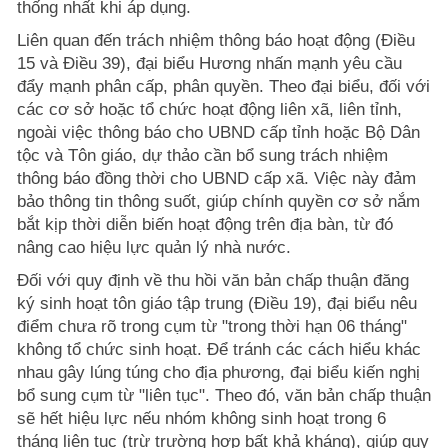
thống nhất khi áp dụng.
Liên quan đến trách nhiệm thông báo hoạt động (Điều
15 và Điều 39), đại biểu Hương nhấn mạnh yêu cầu
đẩy mạnh phân cấp, phân quyền. Theo đại biểu, đối với
các cơ sở hoặc tổ chức hoạt động liên xã, liên tỉnh,
ngoài việc thông báo cho UBND cấp tỉnh hoặc Bộ Dân
tộc và Tôn giáo, dự thảo cần bổ sung trách nhiệm
thông báo đồng thời cho UBND cấp xã. Việc này đảm
bảo thông tin thông suốt, giúp chính quyền cơ sở nắm
bắt kịp thời diễn biến hoạt động trên địa bàn, từ đó
nâng cao hiệu lực quản lý nhà nước.
Đối với quy định về thu hồi văn bản chấp thuận đăng
ký sinh hoạt tôn giáo tập trung (Điều 19), đại biểu nêu
điểm chưa rõ trong cụm từ "trong thời hạn 06 tháng"
không tổ chức sinh hoạt. Để tránh các cách hiểu khác
nhau gây lúng túng cho địa phương, đại biểu kiến nghị
bổ sung cụm từ "liên tục". Theo đó, văn bản chấp thuận
sẽ hết hiệu lực nếu nhóm không sinh hoạt trong 6
tháng liên tục (trừ trường hợp bất khả kháng), giúp quy