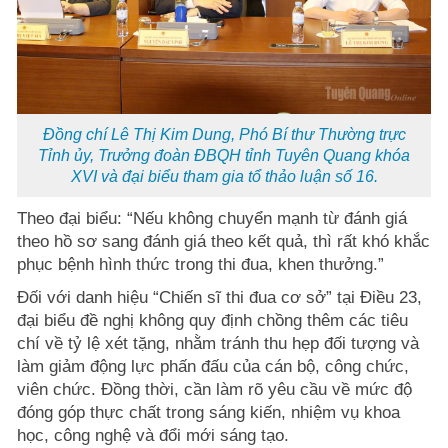
Đồng chí Lê Thị Kim Dung, Phó Bí thư Thường trực
Tỉnh ủy, Trưởng đoàn ĐBQH tỉnh Tuyên Quang khóa
XVI và đại biểu tham gia tổ thảo luận số 16.
Theo đại biểu: “Nếu không chuyển mạnh từ đánh giá
theo hồ sơ sang đánh giá theo kết quả, thì rất khó khắc
phục bệnh hình thức trong thi đua, khen thưởng.”
Đối với danh hiệu “Chiến sĩ thi đua cơ sở” tại Điều 23,
đại biểu đề nghị không quy định chồng thêm các tiêu
chí về tỷ lệ xét tặng, nhằm tránh thu hẹp đối tượng và
làm giảm động lực phấn đấu của cán bộ, công chức,
viên chức. Đồng thời, cần làm rõ yêu cầu về mức độ
đóng góp thực chất trong sáng kiến, nhiệm vụ khoa
học, công nghệ và đổi mới sáng tạo.