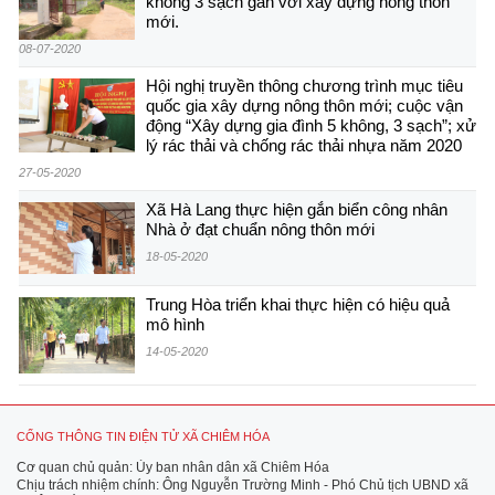
không 3 sạch gắn với xây dựng nông thôn
mới.
08-07-2020
Hội nghị truyền thông chương trình mục tiêu
quốc gia xây dựng nông thôn mới; cuộc vận
động “Xây dựng gia đình 5 không, 3 sạch”; xử
lý rác thải và chống rác thải nhựa năm 2020
27-05-2020
Xã Hà Lang thực hiện gắn biển công nhân
Nhà ở đạt chuẩn nông thôn mới
18-05-2020
Trung Hòa triển khai thực hiện có hiệu quả
mô hình
14-05-2020
CỔNG THÔNG TIN ĐIỆN TỬ XÃ CHIÊM HÓA
Cơ quan chủ quản: Ủy ban nhân dân xã Chiêm Hóa
Chịu trách nhiệm chính: Ông Nguyễn Trường Minh - Phó Chủ tịch UBND xã