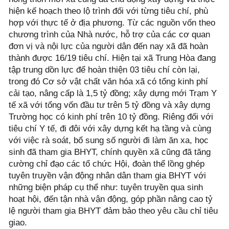
hiện kế hoạch theo lộ trình đối với từng tiêu chí, phù
hợp với thực tế ở địa phương. Từ các nguồn vốn theo
chương trình của Nhà nước, hỗ trợ của các cơ quan
đơn vị và nội lực của người dân đến nay xã đã hoàn
thành được 16/19 tiêu chí. Hiện tại xã Trung Hòa đang
tập trung dồn lực để hoàn thiện 03 tiêu chí còn lại,
trong đó Cơ sở vật chất văn hóa xã có tổng kinh phí
cải tạo, nâng cấp là 1,5 tỷ đồng; xây dựng mới Trạm Y
tế xã với tổng vốn đầu tư trên 5 tỷ đồng và xây dựng
Trường học có kinh phí trên 10 tỷ đồng. Riêng đối với
tiêu chí Y tế, đi đôi với xây dựng kết hạ tầng và cùng
với việc rà soát, bổ sung số người đi làm ăn xa, học
sinh đã tham gia BHYT, chính quyền xã cũng đã tăng
cường chỉ đạo các tổ chức Hội, đoàn thể lồng ghép
tuyên truyền vận động nhân dân tham gia BHYT với
những biện pháp cụ thể như: tuyên truyền qua sinh
hoạt hội, đến tận nhà vận động, góp phần nâng cao tỷ
lệ người tham gia BHYT đảm bảo theo yêu cầu chỉ tiêu
giao.