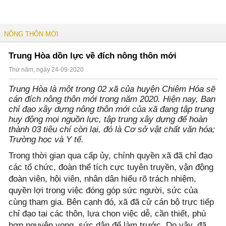
NÔNG THÔN MỚI
Trung Hòa dồn lực về đích nông thôn mới
Thứ năm, ngày 24-09-2020
Trung Hòa là một trong 02 xã của huyện Chiêm Hóa sẽ
cán đích nông thôn mới trong năm 2020. Hiện nay, Ban
chỉ đạo xây dựng nông thôn mới của xã đang tập trung
huy động mọi nguồn lực, tập trung xây dựng để hoàn
thành 03 tiêu chí còn lại, đó là Cơ sở vật chất văn hóa;
Trường học và Y tế.
Trong thời gian qua cấp ủy, chính quyền xã đã chỉ đạo
các tổ chức, đoàn thể tích cực tuyên truyền, vận động
đoàn viên, hội viên, nhân dân hiểu rõ trách nhiệm,
quyền lợi trong việc đóng góp sức người, sức của
cùng tham gia. Bên cạnh đó, xã đã cử cán bộ trực tiếp
chỉ đạo tại các thôn, lựa chọn việc dễ, cần thiết, phù
hợp nguyện vọng, sức dân để làm trước. Do vậy, đã