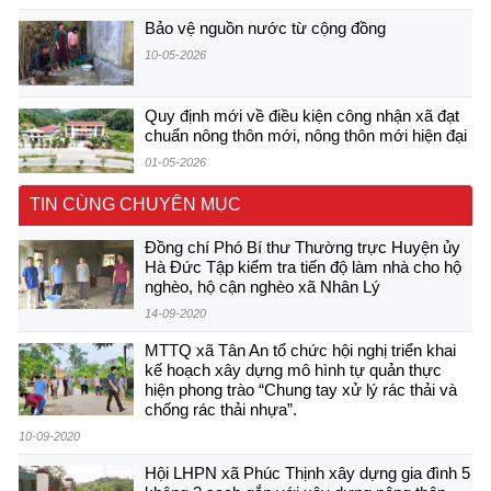
Bảo vệ nguồn nước từ cộng đồng
10-05-2026
Quy định mới về điều kiện công nhận xã đạt
chuẩn nông thôn mới, nông thôn mới hiện đại
01-05-2026
TIN CÙNG CHUYÊN MỤC
Đồng chí Phó Bí thư Thường trực Huyện ủy
Hà Đức Tập kiểm tra tiến độ làm nhà cho hộ
nghèo, hộ cận nghèo xã Nhân Lý
14-09-2020
MTTQ xã Tân An tổ chức hội nghị triển khai
kế hoạch xây dựng mô hình tự quản thực
hiện phong trào “Chung tay xử lý rác thải và
chống rác thải nhựa”.
10-09-2020
Hội LHPN xã Phúc Thịnh xây dựng gia đình 5