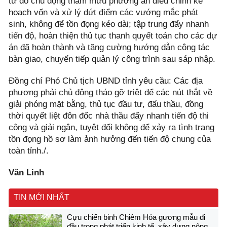
từ đó chủ động tham mưu phương án điều chỉnh kế
hoạch vốn và xử lý dứt điểm các vướng mắc phát
sinh, không để tồn đọng kéo dài; tập trung đẩy nhanh
tiến độ, hoàn thiện thủ tục thanh quyết toán cho các dự
án đã hoàn thành và tăng cường hướng dẫn công tác
bàn giao, chuyển tiếp quản lý công trình sau sáp nhập.
Đồng chí Phó Chủ tịch UBND tỉnh yêu cầu: Các địa
phương phải chủ động tháo gỡ triệt để các nút thắt về
giải phóng mặt bằng, thủ tục đầu tư, đấu thầu, đồng
thời quyết liệt đôn đốc nhà thầu đẩy nhanh tiến độ thi
công và giải ngân, tuyệt đối không để xảy ra tình trạng
tồn đọng hồ sơ làm ảnh hưởng đến tiến độ chung của
toàn tỉnh./.
Văn Linh
TIN MỚI NHẤT
Cựu chiến binh Chiêm Hóa gương mẫu đi
đầu trong phát triển kinh tế, xây dựng nông