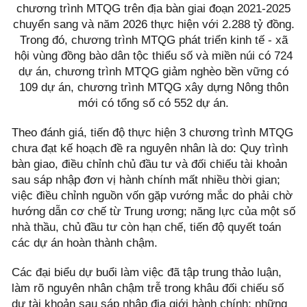
chương trình MTQG trên địa bàn giai đoạn 2021-2025
chuyển sang và năm 2026 thực hiện với 2.288 tỷ đồng.
Trong đó, chương trình MTQG phát triển kinh tế - xã
hội vùng đồng bào dân tộc thiểu số và miền núi có 724
dự án, chương trình MTQG giảm nghèo bền vững có
109 dự án, chương trình MTQG xây dựng Nông thôn
mới có tổng số có 552 dự án.
Theo đánh giá, tiến độ thực hiện 3 chương trình MTQG
chưa đạt kế hoạch đề ra nguyên nhân là do: Quy trình
bàn giao, điều chỉnh chủ đầu tư và đối chiếu tài khoản
sau sáp nhập đơn vị hành chính mất nhiều thời gian;
việc điều chỉnh nguồn vốn gặp vướng mắc do phải chờ
hướng dẫn cơ chế từ Trung ương; năng lực của một số
nhà thầu, chủ đầu tư còn hạn chế, tiến độ quyết toán
các dự án hoàn thành chậm.
Các đại biểu dự buổi làm việc đã tập trung thảo luận,
làm rõ nguyên nhân chậm trễ trong khâu đối chiếu số
dư tài khoản sau sáp nhập địa giới hành chính; những