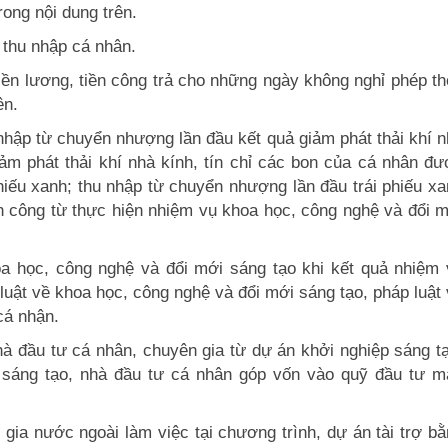
ong nội dung trên.
 thu nhập cá nhân.
iền lương, tiền công trả cho những ngày không nghỉ phép t
ên.
nhập từ chuyển nhượng lần đầu kết quả giảm phát thải khí 
m phát thải khí nhà kính, tín chỉ các bon của cá nhân đư
 phiếu xanh; thu nhập từ chuyển nhượng lần đầu trái phiếu x
iền công từ thực hiện nhiệm vụ khoa học, công nghệ và đổi 
a học, công nghệ và đổi mới sáng tạo khi kết quả nhiệm 
uật về khoa học, công nghệ và đổi mới sáng tạo, pháp luật
cá nhận.
à đầu tư cá nhân, chuyên gia từ dự án khởi nghiệp sáng t
p sáng tạo, nhà đầu tư cá nhân góp vốn vào quỹ đầu tư m
 gia nước ngoài làm việc tại chương trình, dự án tài trợ b