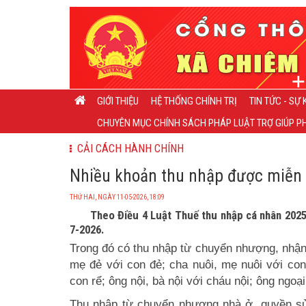
GIỚI THIỆU
HỆ THỐNG CHÍNH TRỊ
TIN TỨC - SỰ 
CHUYÊN MỤC CHÍNH SÁCH PHÁP LUẬT TRỢ GIÚP PH
CẢI CÁCH HÀNH CHÍNH
Nhiều khoản thu nhập được miễn 
THỨ HAI, NGÀY 11-05-2026, 18:09
Theo Điều 4 Luật Thuế thu nhập cá nhân 2025
7-2026.
Trong đó có thu nhập từ chuyển nhượng, nhận 
mẹ đẻ với con đẻ; cha nuôi, mẹ nuôi với co
con rể; ông nội, bà nội với cháu nội; ông ngoạ
Thu nhập từ chuyển nhượng nhà ở, quyền sử 