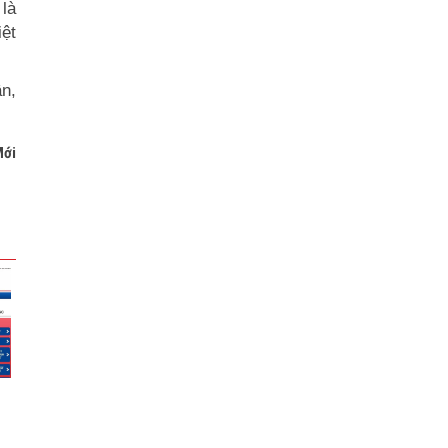
là
iệt
ân,
Mới