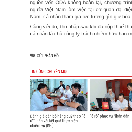
nguồn vốn ODA không hoàn lại, chương trình
người Việt Nam làm việc tại cơ quan đại diệ
Nam; cá nhân tham gia lực lượng gìn giữ hòa
Cùng với đó, thu nhập sau khi đã nộp thuế th
cá nhân là chủ công ty trách nhiệm hữu hạn m
GỬI PHẢN HỒI
TIN CÙNG CHUYÊN MỤC
Đánh giá cán bộ hằng quý theo “6
“6 rõ” phục vụ Nhân dân
rõ”, gắn với kết quả thực hiện
nhiệm vụ (KPI)