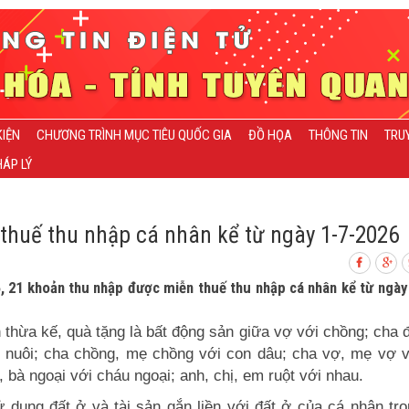
KIỆN
CHƯƠNG TRÌNH MỤC TIÊU QUỐC GIA
ĐỒ HỌA
THÔNG TIN
TRU
ÁP LÝ
thuế thu nhập cá nhân kể từ ngày 1-7-2026
, 21 khoản thu nhập được miễn thuế thu nhập cá nhân kể từ ngày
thừa kế, quà tặng là bất động sản giữa vợ với chồng; cha 
n nuôi; cha chồng, mẹ chồng với con dâu; cha vợ, mẹ vợ v
i, bà ngoại với cháu ngoại; anh, chị, em ruột với nhau.
dụng đất ở và tài sản gắn liền với đất ở của cá nhân tro