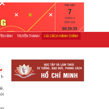
THỨ SÁU
7
THÁNG 8
NĂM 2026
00:39:40
YỀN HÌNH
TRUYỀN THANH
CẢI CÁCH HÀNH CHÍNH
 1-
đẻ,
ới
ng