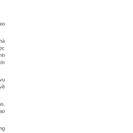
heo
nhà
ợc
anh
mới
vụ
 về
ạo,
ạo
ằng