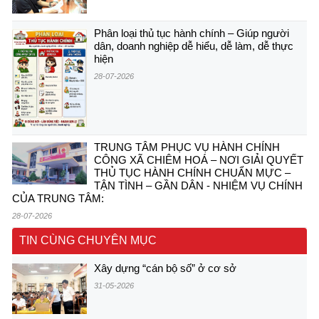
Phân loại thủ tục hành chính – Giúp người
dân, doanh nghiệp dễ hiểu, dễ làm, dễ thực
hiện
28-07-2026
TRUNG TÂM PHỤC VỤ HÀNH CHÍNH
CÔNG XÃ CHIÊM HOÁ – NƠI GIẢI QUYẾT
THỦ TỤC HÀNH CHÍNH CHUẨN MỰC –
TẬN TÌNH – GẦN DÂN - NHIỆM VỤ CHÍNH
CỦA TRUNG TÂM:
28-07-2026
TIN CÙNG CHUYÊN MỤC
Xây dựng “cán bộ số” ở cơ sở
31-05-2026