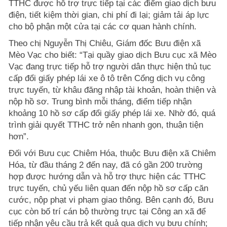
TTHC được hỗ trợ trực tiếp tại các điểm giao dịch bưu
điện, tiết kiệm thời gian, chi phí đi lại; giảm tải áp lực
cho bộ phận một cửa tại các cơ quan hành chính.
Theo chị Nguyễn Thị Chiêu, Giám đốc Bưu điện xã
Mèo Vạc cho biết: “Tại quầy giao dịch Bưu cục xã Mèo
Vạc đang trực tiếp hỗ trợ người dân thực hiện thủ tục
cấp đổi giấy phép lái xe ô tô trên Cổng dịch vụ công
trực tuyến, từ khâu đăng nhập tài khoản, hoàn thiện và
nộp hồ sơ. Trung bình mỗi tháng, điểm tiếp nhận
khoảng 10 hồ sơ cấp đổi giấy phép lái xe. Nhờ đó, quá
trình giải quyết TTHC trở nên nhanh gọn, thuận tiện
hơn”.
Đối với Bưu cục Chiêm Hóa, thuộc Bưu điện xã Chiêm
Hóa, từ đầu tháng 2 đến nay, đã có gần 200 trường
hợp được hướng dẫn và hỗ trợ thực hiện các TTHC
trực tuyến, chủ yếu liên quan đến nộp hồ sơ cấp căn
cước, nộp phạt vi phạm giao thông. Bên cạnh đó, Bưu
cục còn bố trí cán bộ thường trực tại Công an xã để
tiếp nhận yêu cầu trả kết quả qua dịch vụ bưu chính;