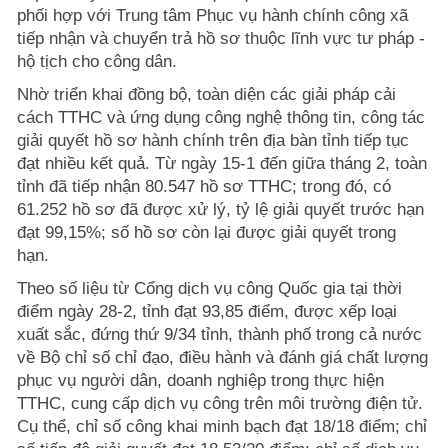
phối hợp với Trung tâm Phục vụ hành chính công xã
tiếp nhận và chuyển trả hồ sơ thuộc lĩnh vực tư pháp -
hộ tịch cho công dân.
Nhờ triển khai đồng bộ, toàn diện các giải pháp cải
cách TTHC và ứng dụng công nghệ thông tin, công tác
giải quyết hồ sơ hành chính trên địa bàn tỉnh tiếp tục
đạt nhiều kết quả. Từ ngày 15-1 đến giữa tháng 2, toàn
tỉnh đã tiếp nhận 80.547 hồ sơ TTHC; trong đó, có
61.252 hồ sơ đã được xử lý, tỷ lệ giải quyết trước hạn
đạt 99,15%; số hồ sơ còn lại được giải quyết trong
hạn.
Theo số liệu từ Cổng dịch vụ công Quốc gia tại thời
điểm ngày 28-2, tỉnh đạt 93,85 điểm, được xếp loại
xuất sắc, đứng thứ 9/34 tỉnh, thành phố trong cả nước
về Bộ chỉ số chỉ đạo, điều hành và đánh giá chất lượng
phục vụ người dân, doanh nghiệp trong thực hiện
TTHC, cung cấp dịch vụ công trên môi trường điện tử.
Cụ thể, chỉ số công khai minh bạch đạt 18/18 điểm; chỉ