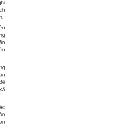
ghi
ịch
h.
èo
ông
hận
iện
ng
ăn
 để
 xã
tác
oàn
hạn