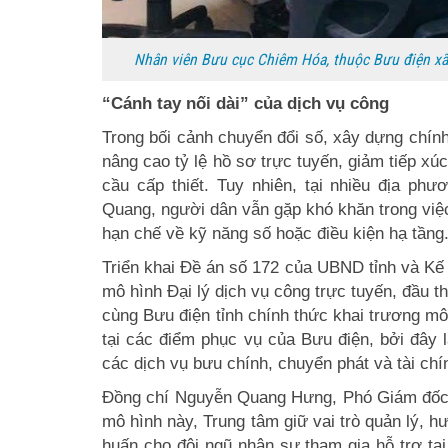
Nhân viên Bưu cục Chiêm Hóa, thuộc Bưu điện xã 
“Cánh tay nối dài” của dịch vụ công
Trong bối cảnh chuyển đổi số, xây dựng chín
nâng cao tỷ lệ hồ sơ trực tuyến, giảm tiếp xúc
cầu cấp thiết. Tuy nhiên, tại nhiều địa phư
Quang, người dân vẫn gặp khó khăn trong việc
hạn chế về kỹ năng số hoặc điều kiện hạ tầng
Triển khai Đề án số 172 của UBND tỉnh và Kế
mô hình Đại lý dịch vụ công trực tuyến, đầu 
cùng Bưu điện tỉnh chính thức khai trương mô 
tại các điểm phục vụ của Bưu điện, bởi đây 
các dịch vụ bưu chính, chuyển phát và tài chí
Đồng chí Nguyễn Quang Hưng, Phó Giám đốc Tr
mô hình này, Trung tâm giữ vai trò quản lý, h
huấn cho đội ngũ nhân sự tham gia hỗ trợ tại 