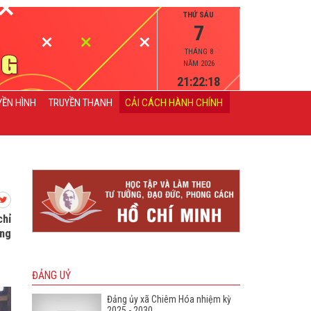
THỨ SÁU
7
THÁNG 8
NĂM 2026
21:22:19
YỀN HÌNH
TRUYỀN THANH
CẢI CÁCH HÀNH CHÍNH
chỉ
âng
ĐẢNG UỶ
Đảng ủy xã Chiêm Hóa nhiệm kỳ
2025 - 2030