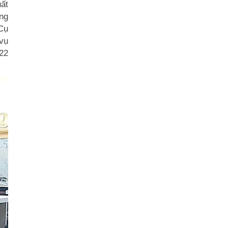
uất
ợng
 Cụ
 vụ
/22