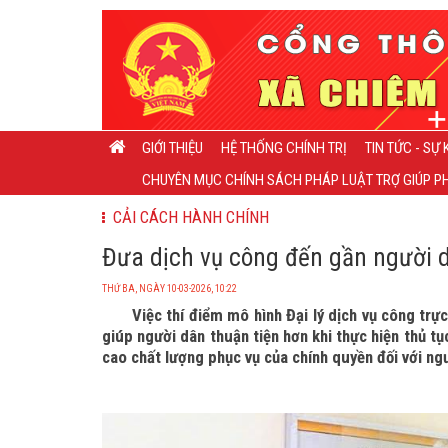
GIỚI THIỆU
HỆ THỐNG CHÍNH TRỊ
TIN TỨC - SỰ 
CHUYÊN MỤC CHÍNH SÁCH PHÁP LUẬT TRỢ GIÚP PH
CẢI CÁCH HÀNH CHÍNH
Đưa dịch vụ công đến gần người 
THỨ BA, NGÀY 10-03-2026, 10:22
Việc thí điểm mô hình Đại lý dịch vụ công trự
giúp người dân thuận tiện hơn khi thực hiện thủ t
cao chất lượng phục vụ của chính quyền đối với ng