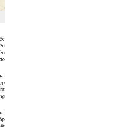
iệc
yêu
yên
 do
hai
hợp
đặt
ụng
ai
tập
hất