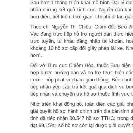
Sau hơn 1 tháng triển khai mô hình Đại lý dị
nhận những kết quả tích cực. Người dân khi 
bưu điện, tiết kiệm thời gian, chi phí đi lại; 
Theo chị Nguyễn Thị Chiêu, Giám đốc Bưu đi
Vạc đang trực tiếp hỗ trợ người dân thực hiện
trực tuyến, từ khâu đăng nhập tài khoản, ho
khoảng 10 hồ sơ cấp đổi giấy phép lái xe. Nh
hơn”.
Đối với Bưu cục Chiêm Hóa, thuộc Bưu điện 
hợp được hướng dẫn và hỗ trợ thực hiện các
cước, nộp phạt vi phạm giao thông. Bên cạnh
tiếp nhận yêu cầu trả kết quả qua dịch vụ b
tiếp nhận và chuyển trả hồ sơ thuộc lĩnh vực 
Nhờ triển khai đồng bộ, toàn diện các giải 
giải quyết hồ sơ hành chính trên địa bàn tỉnh 
tỉnh đã tiếp nhận 80.547 hồ sơ TTHC; trong đ
đạt 99,15%; số hồ sơ còn lại được giải quyết 