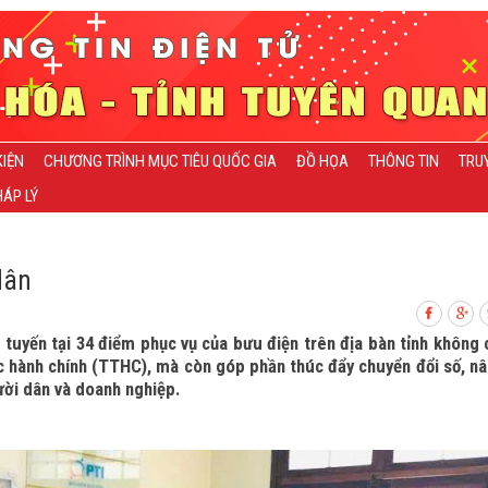
KIỆN
CHƯƠNG TRÌNH MỤC TIÊU QUỐC GIA
ĐỒ HỌA
THÔNG TIN
TRU
ÁP LÝ
dân
c tuyến tại 34 điểm phục vụ của bưu điện trên địa bàn tỉnh không 
ục hành chính (TTHC), mà còn góp phần thúc đẩy chuyển đổi số, n
ười dân và doanh nghiệp.