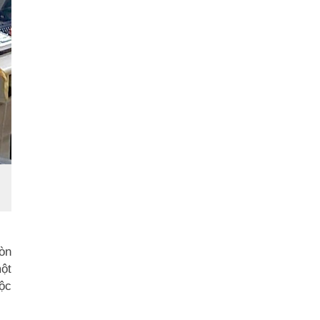
còn
một
tộc