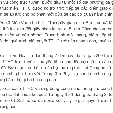
ch vụ công trực tuyến, bước đầu tại một số địa phương đã 
thực hiện TTHC được hỗ trợ trực tiếp tại các điểm giao d
giảm tải áp lực cho bộ phận một cửa tại các cơ quan hành chín
ện xã Mèo Vạc cho biết: “Tại quầy giao dịch Bưu cục xã M
 thủ tục cấp đổi giấy phép lái xe ô tô trên Cổng dịch vụ c
àn thiện và nộp hồ sơ. Trung bình mỗi tháng, điểm tiếp n
ờ đó, quá trình giải quyết TTHC trở nên nhanh gọn, thuận t
xã Chiêm Hóa, từ đầu tháng 2 đến nay, đã có gần 200 trườ
 TTHC trực tuyến, chủ yếu liên quan đến nộp hồ sơ cấp c
 đó, Bưu cục còn bố trí cán bộ thường trực tại Công an xã
ưu chính; phối hợp với Trung tâm Phục vụ hành chính công
tư pháp - hộ tịch cho công dân.
pháp cải cách TTHC và ứng dụng công nghệ thông tin, công 
tiếp tục đạt nhiều kết quả. Từ ngày 15-1 đến giữa tháng 2, t
ó, có 61.252 hồ sơ đã được xử lý, tỷ lệ giải quyết trước 
trong hạn.