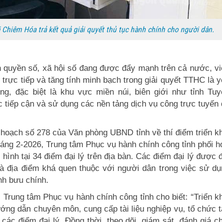
Chiêm Hóa trả kết quả giải quyết thủ tục hành chính cho người dân.
h quyền số, xã hội số đang được đẩy mạnh trên cả nước, v
 trực tiếp và tăng tính minh bạch trong giải quyết TTHC là 
ơng, đặc biệt là khu vực miền núi, biên giới như tỉnh Tu
 tiếp cận và sử dụng các nền tảng dịch vụ công trực tuyến
.
 hoạch số 278 của Văn phòng UBND tỉnh về thí điểm triển k
tháng 2-2026, Trung tâm Phục vụ hành chính công tỉnh phối 
hình tại 34 điểm đại lý trên địa bàn. Các điểm đại lý được 
là địa điểm khá quen thuộc với người dân trong việc sử d
nh bưu chính.
ung tâm Phục vụ hành chính công tỉnh cho biết: “Triển kh
ướng dẫn chuyên môn, cung cấp tài liệu nghiệp vụ, tổ chức 
các điểm đại lý. Đồng thời, theo dõi, giám sát, đánh giá c