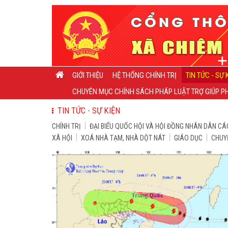
GIỚI THIỆU
HỆ THỐNG CHÍNH TRỊ
TIN TỨC - SỰ 
CHUYÊN MỤC CHÍNH SÁCH PHÁP LUẬT TRỢ GIÚP PH
TIN TỨC - SỰ KIỆN
CHÍNH TRỊ
ĐẠI BIỂU QUỐC HỘI VÀ HỘI ĐỒNG NHÂN DÂN CÁ
XÃ HỘI
XOÁ NHÀ TẠM, NHÀ DỘT NÁT
GIÁO DỤC
CHUY