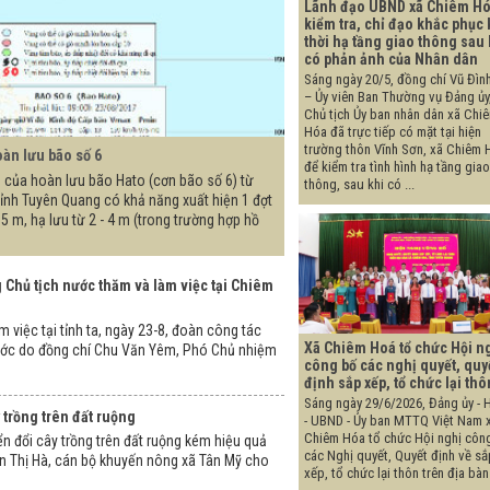
Lãnh đạo UBND xã Chiêm H
kiểm tra, chỉ đạo khắc phục 
thời hạ tầng giao thông sau 
có phản ảnh của Nhân dân
Sáng ngày 20/5, đồng chí Vũ Đìn
– Ủy viên Ban Thường vụ Đảng ủy
Chủ tịch Ủy ban nhân dân xã Chi
Hóa đã trực tiếp có mặt tại hiện
trường thôn Vĩnh Sơn, xã Chiêm 
oàn lưu bão số 6
để kiểm tra tình hình hạ tầng giao
 của hoàn lưu bão Hato (cơn bão số 6) từ
thông, sau khi có ...
tỉnh Tuyên Quang có khả năng xuất hiện 1 đợt
 5 m, hạ lưu từ 2 - 4 m (trong trường hợp hồ
Chủ tịch nước thăm và làm việc tại Chiêm
 việc tại tỉnh ta, ngày 23-8, đoàn công tác
Xã Chiêm Hoá tổ chức Hội n
ước do đồng chí Chu Văn Yêm, Phó Chủ nhiệm
công bố các nghị quyết, quy
định sắp xếp, tổ chức lại thô
Sáng ngày 29/6/2026, Đảng ủy -
trồng trên đất ruộng
- UBND - Ủy ban MTTQ Việt Nam 
Chiêm Hóa tổ chức Hội nghị côn
 đổi cây trồng trên đất ruộng kém hiệu quả
các Nghị quyết, Quyết định về sắ
ần Thị Hà, cán bộ khuyến nông xã Tân Mỹ cho
xếp, tổ chức lại thôn trên địa bàn