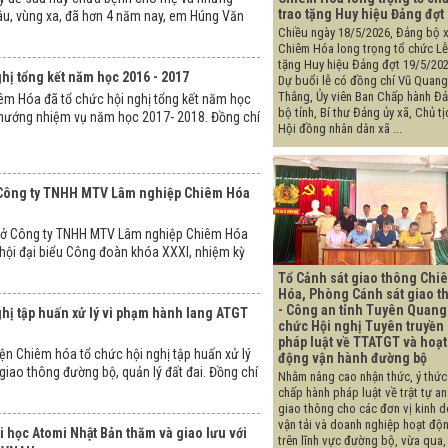
trao tặng Huy hiệu Đảng đợt
u, vùng xa, đã hơn 4 năm nay, em Húng Văn
Chiều ngày 18/5/2026, Đảng bộ 
Chiêm Hóa long trọng tổ chức Lễ
tặng Huy hiệu Đảng đợt 19/5/202
hị tổng kết năm học 2016 - 2017
Dự buổi lễ có đồng chí Vũ Quang
Thắng, Ủy viên Ban Chấp hành Đ
êm Hóa đã tổ chức hội nghị tổng kết năm học
bộ tỉnh, Bí thư Đảng ủy xã, Chủ tị
 hướng nhiệm vụ năm học 2017- 2018. Đồng chí
Hội đồng nhân dân xã ...
 Công ty TNHH MTV Lâm nghiệp Chiêm Hóa
sở Công ty TNHH MTV Lâm nghiệp Chiêm Hóa
hội đại biểu Công đoàn khóa XXXI, nhiệm kỳ
Tổ Cảnh sát giao thông Chi
Hóa, Phòng Cánh sát giao t
- Công an tỉnh Tuyên Quang
hị tập huấn xử lý vi phạm hành lang ATGT
chức Hội nghị Tuyên truyền
pháp luật về TTATGT và hoạt
n Chiêm hóa tổ chức hội nghị tập huấn xử lý
động vận hành đường bộ
giao thông đường bộ, quản lý đất đai. Đồng chí
Nhằm nâng cao nhận thức, ý thức
chấp hành pháp luật về trật tự an
giao thông cho các đơn vị kinh 
vận tải và doanh nghiệp hoạt độ
i học Atomi Nhật Bản thăm và giao lưu với
trên lĩnh vực đường bộ, vừa qua,