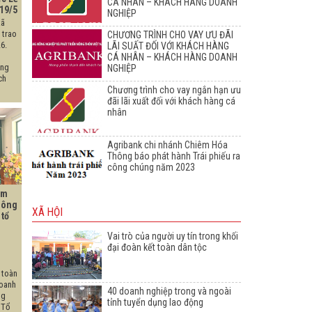
CÁ NHÂN – KHÁCH HÀNG DOANH
 19/5
NGHIỆP
xã
 trao
CHƯƠNG TRÌNH CHO VAY ƯU ĐÃI
6.
LÃI SUẤT ĐỐI VỚI KHÁCH HÀNG
CÁ NHÂN – KHÁCH HÀNG DOANH
ảng
NGHIỆP
ch
Chương trình cho vay ngắn hạn ưu
đãi lãi xuất đối với khách hàng cá
nhân
Agribank chi nhánh Chiêm Hóa
Thông báo phát hành Trái phiếu ra
công chúng năm 2023
êm
hông
XÃ HỘI
 tổ
Vai trò của người uy tín trong khối
đại đoàn kết toàn dân tộc
 toàn
doanh
40 doanh nghiệp trong và ngoài
ng
tỉnh tuyển dụng lao động
 Tổ