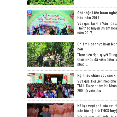
Ghi nhận Liên hoan nghệ
Hóa năm 2017
Vừa qua, tại Nhà Văn hóa x
Thể thao huyện Chiêm Hóa 
năm 2017, ...
Chiêm Hóa thực hiện Nghị
bản
Thực hiện Nghị quyết Trung
Chiêm Hóa đã kiểm điểm, xá
phục ...
Hội thảo chăm sóc sức kh
Vừa qua, Hội Liên hiệp phụ
TNHH Dược phẩm Ích Nhân t
200 hội viên phụ ...
Nỗ lực vượt khó của em 
dân tộc nội trú THCS hu
Với ước mơ trở thành bác 