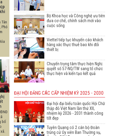
óa
kịp
khi
Bộ Khoa học và Công nghệ ưu tiên
đưa cơ chế, chính sách mới vào
h Tân
cuộc sống
, Phó
êm
Viettel tiếp tục khuyến cáo khách
Hóa
hàng xác thực thuê bao khi đổi
thiết bị
Chuyển trọng tâm thực hiện Nghị
quyết số 57-NQ/TW sang tổ chức
thực hiện và kiến tạo kết quả
ĐẠI HỘI ĐẢNG CÁC CẤP NHIỆM KỲ 2025 - 2030
ghị
ết
Đại hội đại biểu toàn quốc Hội Chữ
n
thập đỏ Việt Nam lần thứ XII,
 HĐND
nhiệm kỳ 2026 - 2031 thành công
xã
tốt đẹp
g bố
p
Tuyên Quang có 2 cán bộ Đoàn
 xã.
trúng cử Ủy viên Ban Thường vụ,