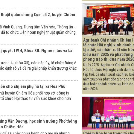
 thuật quần chúng Cụm số 2, huyện Chiêm
ã Vinh Quang, Trung tâm Văn hóa, Thông tin -
đã tổ chức Liên hoan nghệ thuật quần chúng
Agribank Chi nhánh Chiêm 
tổ chức Hội nghị vinh danh 
tập thể, cá nhân xuất sắc tiê
 quyết TW 4, Khóa XII: Nghiêm túc và bài
biểu năm 2025 và phát động
phong trào thi đua năm 202
 ương 4 (khóa XII), các cấp ủy, tổ chức Đảng ở
Ngày 27/5, Agribank Chi nhánh C
c định rõ và đề ra giải pháp khẩn trương khắc
Hóa tổ chức Hội nghị vinh danh 
tập thể, cá nhân xuất sắc tiêu bi
năm 2025 và phát động phong trà
đua hoàn thành nhiệm vụ kinh do
ỏe cho chị em phụ nữ tại xã Hòa Phú
năm 2026.
 nữ huyện Chiêm Hóa phối hợp với công ty
ổ chức Hội thảo tư vấn sức khỏe cho hơn
Húng Văn Dương, học sinh trường Phổ thông
yện Chiêm Hóa
Chiêm Hóa long trọng tổ ch
sỹ để sau này chữa bệnh cho mẹ và những