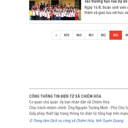
các trường học của Dự a
Ngày 16/8, Đoàn sinh viên c
thăm và giao lưu với học sin
«
859
860
861
862
863
8
CỔNG THÔNG TIN ĐIỆN TỬ XÃ CHIÊM HÓA
Cơ quan chủ quản: Ủy ban nhân dân xã Chiêm Hóa
Chịu trách nhiệm chính: Ông Nguyễn Trường Minh - Phó Chủ 
Giấy phép thiết lập trang thông tin điện tử tổng hợp trên m
© Trung tâm Dịch vụ công xã Chiêm Hóa, tỉnh Tuyên Quang