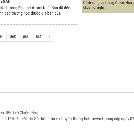
́n VNAH
Cảnh sát giao thông Chiêm Hóa 
chức hội nghị ...
ủa trường Đại học Atomi Nhật Bản đã đến
h các trường học thuộc địa bàn của ...
64
865
866
867
»
tịch UBND xã Chiêm Hóa
ạng số 16/GP-TTĐT do Sở thông tin và Truyền thông tỉnh Tuyên Quang cấp ngày 