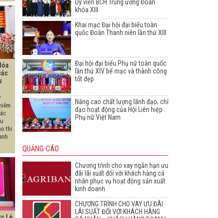
Ủy viên BCH Trung ương Đoàn
khóa XIII
Khai mạc Đại hội đại biểu toàn
quốc Đoàn Thanh niên lần thứ XIII
Đại hội đại biểu Phụ nữ toàn quốc
Hóa
lần thứ XIV bế mạc và thành công
các
tốt đẹp
u
6
Nâng cao chất lượng lãnh đạo, chỉ
hiêm
đạo hoạt động của Hội Liên hiệp
các
Phụ nữ Việt Nam
ểu
o thi
anh
QUẢNG CÁO
Chương trình cho vay ngắn hạn ưu
đãi lãi xuất đối với khách hàng cá
nhân phục vụ hoạt động sản xuất
kinh doanh
CHƯƠNG TRÌNH CHO VAY ƯU ĐÃI
LÃI SUẤT ĐỐI VỚI KHÁCH HÀNG
ức Lễ