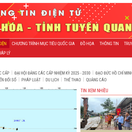
KIỆN
CHƯƠNG TRÌNH MỤC TIÊU QUỐC GIA
ĐỒ HỌA
THÔNG TIN
TRU
ÁP LÝ
C CẤP
ĐẠI HỘI ĐẢNG CÁC CẤP NHIỆM KỲ 2025 - 2030
ĐẠO ĐỨC HỒ CHÍ MIN
ỂN ĐỔI SỐ
PHÁP LUẬT
DU LỊCH
THỂ THAO
QUẢNG CÁO
TIN XEM NHIỀU