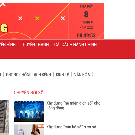
THỨ BẨY
8
THÁNG 8
NĂM 2026
08:49:54
YỀN HÌNH
TRUYỀN THANH
CẢI CÁCH HÀNH CHÍNH
H
PHÒNG CHỐNG DỊCH BỆNH
KINH TẾ
VĂN HÓA
CHUYỂN ĐỔI SỐ
Xây dựng “hệ miễn dịch số” cho
cộng đồng
Xây dựng “cán bộ số” ở cơ sở