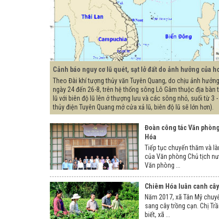
Cảnh báo nguy cơ lũ quét, sạt lở đất do ảnh hưởng của h
Theo Đài khí tượng thủy văn Tuyên Quang, do chịu ảnh hưởng
ngày 24 đến 26-8, trên hệ thống sông Lô Gâm thuộc địa bàn 
lũ với biên độ lũ lên ở thượng lưu và các sông nhỏ, suối từ 3 -
thủy điện Tuyên Quang mở cửa xả lũ, biên độ lũ sẽ lớn hơn).
Đoàn công tác Văn phòng 
Hóa
Tiếp tục chuyến thăm và làm
của Văn phòng Chủ tịch n
Văn phòng ...
Chiêm Hóa luân canh cây 
Năm 2017, xã Tân Mỹ chuyển
sang cây trồng cạn. Chị Tr
biết, xã ...