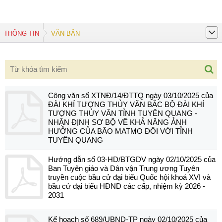
THÔNG TIN
VĂN BẢN
Công văn số XTNĐ/14/ĐTTQ ngày 03/10/2025 của
ĐÀI KHÍ TƯỢNG THỦY VĂN BẮC BỘ ĐÀI KHÍ
TƯỢNG THỦY VĂN TỈNH TUYÊN QUANG -
NHẬN ĐỊNH SƠ BỘ VỀ KHẢ NĂNG ẢNH
HƯỞNG CỦA BÃO MATMO ĐỐI VỚI TỈNH
TUYÊN QUANG
Hướng dẫn số 03-HD/BTGDV ngày 02/10/2025 của
Ban Tuyên giáo và Dân vận Trung ương Tuyên
truyền cuộc bầu cử đại biểu Quốc hội khoá XVI và
bầu cử đại biểu HĐND các cấp, nhiệm kỳ 2026 -
2031
Kế hoạch số 689/UBND-TP ngày 02/10/2025 của