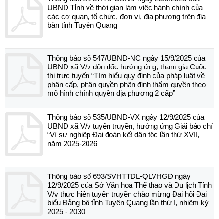
UBND Tỉnh về thời gian làm việc hành chính của
các cơ quan, tổ chức, đơn vị, địa phương trên địa
bàn tỉnh Tuyên Quang
Thông báo số 547/UBND-NC ngày 15/9/2025 của
UBND xã V/v đôn đốc hưởng ứng, tham gia Cuộc
thi trực tuyến “Tìm hiểu quy định của pháp luật về
phân cấp, phân quyền phân định thẩm quyền theo
mô hình chính quyền địa phương 2 cấp”
Thông báo số 535/UBND-VX ngày 12/9/2025 của
UBND xã V/v tuyên truyền, hưởng ứng Giải báo chí
“Vì sự nghiệp Đại đoàn kết dân tộc lần thứ XVII,
năm 2025-2026
Thông báo số 693/SVHTTDL-QLVHGĐ ngày
12/9/2025 của Sở Văn hoá Thể thao và Du lịch Tỉnh
V/v thực hiện tuyên truyền chào mừng Đại hội Đại
biểu Đảng bộ tỉnh Tuyên Quang lần thứ I, nhiệm kỳ
2025 - 2030