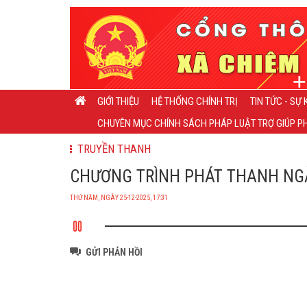
GIỚI THIỆU
HỆ THỐNG CHÍNH TRỊ
TIN TỨC - SỰ 
CHUYÊN MỤC CHÍNH SÁCH PHÁP LUẬT TRỢ GIÚP PH
TRUYỀN THANH
CHƯƠNG TRÌNH PHÁT THANH NGÀY 
THỨ NĂM, NGÀY 25-12-2025, 17:31
GỬI PHẢN HỒI