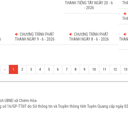
THANH TIẾNG TÀY NGÀY 20 - 6
THA
- 2026
THA
CHƯƠNG TRÌNH PHÁT
CHƯƠNG TRÌNH PHÁT
6
THANH NGÀY 9 - 6 - 2026
THANH NGÀY 8 - 6 - 2026
THAN
«
1
2
3
4
5
6
7
8
9
10
11
12
13
tịch UBND xã Chiêm Hóa
ạng số 16/GP-TTĐT do Sở thông tin và Truyền thông tỉnh Tuyên Quang cấp ngày 