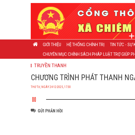
GIỚI THIỆU
HỆ THỐNG CHÍNH TRỊ
TIN TỨC - SỰ 
CHUYÊN MỤC CHÍNH SÁCH PHÁP LUẬT TRỢ GIÚP PH
TRUYỀN THANH
CHƯƠNG TRÌNH PHÁT THANH NGÀY 
THỨ TƯ, NGÀY 24-12-2025, 17:30
GỬI PHẢN HỒI