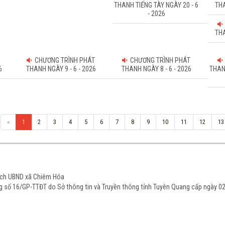
THANH TIẾNG TÀY NGÀY 20 - 6
THA
- 2026
THA
CHƯƠNG TRÌNH PHÁT
CHƯƠNG TRÌNH PHÁT
6
THANH NGÀY 9 - 6 - 2026
THANH NGÀY 8 - 6 - 2026
THAN
«
1
2
3
4
5
6
7
8
9
10
11
12
13
tịch UBND xã Chiêm Hóa
ạng số 16/GP-TTĐT do Sở thông tin và Truyền thông tỉnh Tuyên Quang cấp ngày 