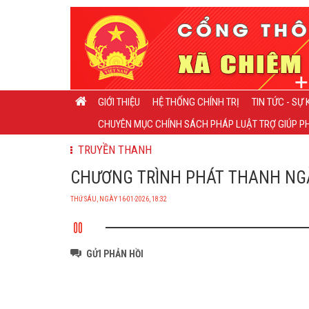
GIỚI THIỆU
HỆ THỐNG CHÍNH TRỊ
TIN TỨC - SỰ 
CHUYÊN MỤC CHÍNH SÁCH PHÁP LUẬT TRỢ GIÚP PH
TRUYỀN THANH
CHƯƠNG TRÌNH PHÁT THANH NGÀY 
THỨ SÁU, NGÀY 16-01-2026, 18:32
GỬI PHẢN HỒI