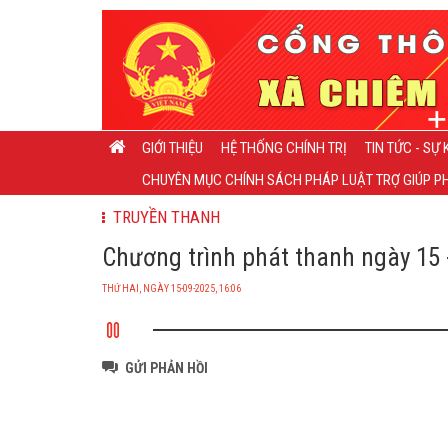
GIỚI THIỆU
HỆ THỐNG CHÍNH TRỊ
TIN TỨC - SỰ 
CHUYÊN MỤC CHÍNH SÁCH PHÁP LUẬT TRỢ GIÚP PH
TRUYỀN THANH
Chương trình phát thanh ngày 15 -
THỨ HAI, NGÀY 15-09-2025, 16:06
GỬI PHẢN HỒI