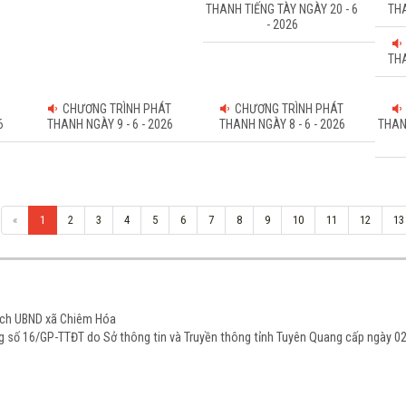
THANH TIẾNG TÀY NGÀY 20 - 6
THA
- 2026
THA
CHƯƠNG TRÌNH PHÁT
CHƯƠNG TRÌNH PHÁT
6
THANH NGÀY 9 - 6 - 2026
THANH NGÀY 8 - 6 - 2026
THAN
«
1
2
3
4
5
6
7
8
9
10
11
12
13
tịch UBND xã Chiêm Hóa
ạng số 16/GP-TTĐT do Sở thông tin và Truyền thông tỉnh Tuyên Quang cấp ngày 