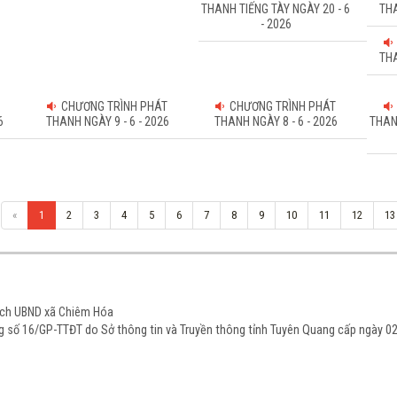
THANH TIẾNG TÀY NGÀY 20 - 6
THA
- 2026
THA
CHƯƠNG TRÌNH PHÁT
CHƯƠNG TRÌNH PHÁT
6
THANH NGÀY 9 - 6 - 2026
THANH NGÀY 8 - 6 - 2026
THAN
«
1
2
3
4
5
6
7
8
9
10
11
12
13
tịch UBND xã Chiêm Hóa
ạng số 16/GP-TTĐT do Sở thông tin và Truyền thông tỉnh Tuyên Quang cấp ngày 