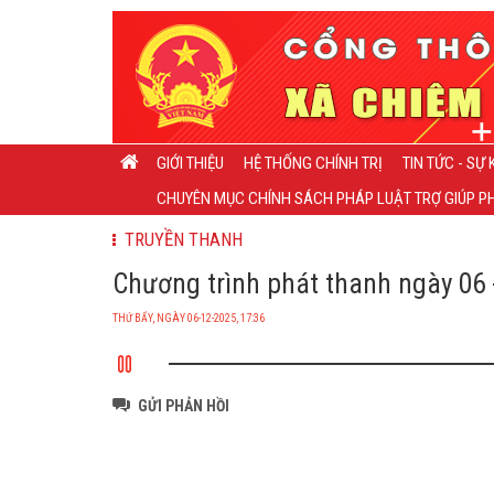
GIỚI THIỆU
HỆ THỐNG CHÍNH TRỊ
TIN TỨC - SỰ 
CHUYÊN MỤC CHÍNH SÁCH PHÁP LUẬT TRỢ GIÚP PH
TRUYỀN THANH
Chương trình phát thanh ngày 06 -
THỨ BẨY, NGÀY 06-12-2025, 17:36
GỬI PHẢN HỒI