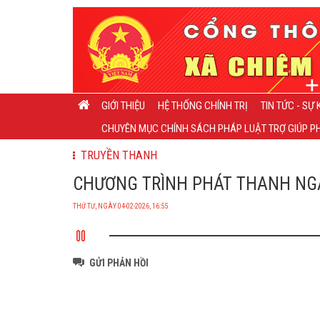
GIỚI THIỆU
HỆ THỐNG CHÍNH TRỊ
TIN TỨC - SỰ 
CHUYÊN MỤC CHÍNH SÁCH PHÁP LUẬT TRỢ GIÚP PH
TRUYỀN THANH
CHƯƠNG TRÌNH PHÁT THANH NGÀY 
THỨ TƯ, NGÀY 04-02-2026, 16:55
GỬI PHẢN HỒI