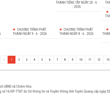
THANH TIẾNG TÀY NGÀY 20 - 6
THA
- 2026
THA
CHƯƠNG TRÌNH PHÁT
CHƯƠNG TRÌNH PHÁT
6
THANH NGÀY 9 - 6 - 2026
THANH NGÀY 8 - 6 - 2026
THAN
«
1
2
3
4
5
6
7
8
9
10
11
12
13
tịch UBND xã Chiêm Hóa
ạng số 16/GP-TTĐT do Sở thông tin và Truyền thông tỉnh Tuyên Quang cấp ngày 