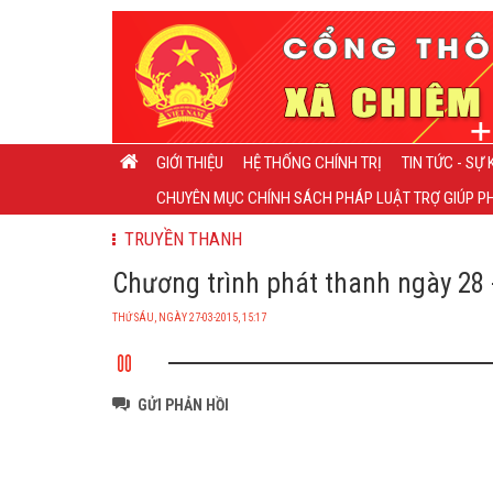
GIỚI THIỆU
HỆ THỐNG CHÍNH TRỊ
TIN TỨC - SỰ 
CHUYÊN MỤC CHÍNH SÁCH PHÁP LUẬT TRỢ GIÚP PH
TRUYỀN THANH
Chương trình phát thanh ngày 28 -
THỨ SÁU, NGÀY 27-03-2015, 15:17
GỬI PHẢN HỒI