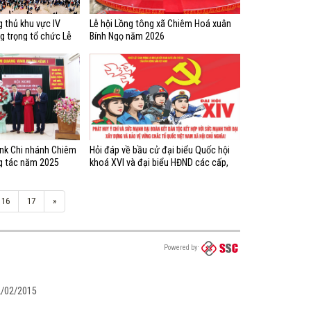
 thủ khu vực IV
Lễ hội Lồng tông xã Chiêm Hoá xuân
g trọng tổ chức Lễ
Bính Ngọ năm 2026
năm 2026
nk Chi nhánh Chiêm
Hỏi đáp về bầu cử đại biểu Quốc hội
g tác năm 2025
khoá XVI và đại biểu HĐND các cấp,
nhiệm kỳ 2026 - 2031 (từ câu 21 - 40)
16
17
»
Powered by
02/02/2015