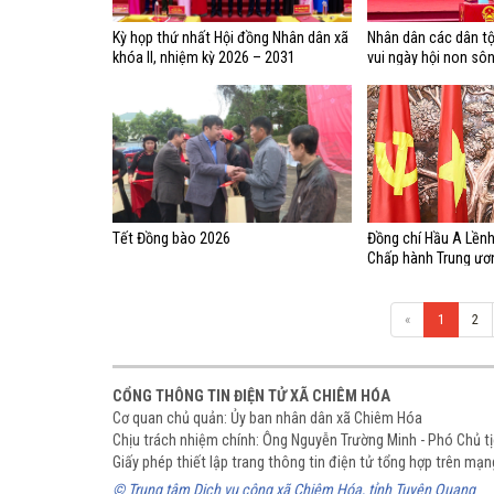
Kỳ họp thứ nhất Hội đồng Nhân dân xã
Nhân dân các dân t
khóa II, nhiệm kỳ 2026 – 2031
vui ngày hội non sôn
tin và khát vọng
Tết Đồng bào 2026
Đồng chí Hầu A Lềnh
Chấp hành Trung ươn
Tỉnh ủy, chúc tết nh
Ngọ 2026
«
1
2
CỔNG THÔNG TIN ĐIỆN TỬ XÃ CHIÊM HÓA
Cơ quan chủ quản: Ủy ban nhân dân xã Chiêm Hóa
Chịu trách nhiệm chính: Ông Nguyễn Trường Minh - Phó Chủ 
Giấy phép thiết lập trang thông tin điện tử tổng hợp trên m
© Trung tâm Dịch vụ công xã Chiêm Hóa, tỉnh Tuyên Quang