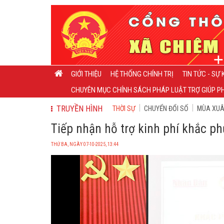
GIỚI THIỆU
HỆ THỐNG CHÍNH TRỊ
TIN TỨC - SỰ 
CHUYÊN MỤC CHÍNH SÁCH PHÁP LUẬT TRỢ GIÚP PH
TRUYỀN HÌNH
THỜI SỰ
CHUYỂN ĐỔI SỐ
MÙA XUÂN
Tiếp nhận hỗ trợ kinh phí khắc p
THỨ BA, NGÀY 07-10-2025, 13:44