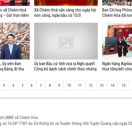
ộc xã Chiêm Hoá
Xã Chiêm Hoá sẵn sàng cho ngày hội
Ban Chỉ huy Phòng
g – Gửi trọn niềm
non sông, ngày bầu cử 15/3
Chiêm Hóa đã lon
giao nhận quân 
, Ủy viên Ban
Ủy ban Bầu cử tỉnh vừa ra Nghị quyết
Ngân hàng Agriba
g Đảng, Bí thư
Công bố danh sách chính thức những
Hoá tổng kết côn
ân dịp Xuân Bính
người ứng cử đại biểu Hội đồng nhân
dân tỉnh Tuyên Quang khóa XX, nhiệm
kỳ 2026-2031 theo từng đơn vị bầu
3
4
5
6
7
8
9
10
11
12
13
14
15
cử. Sau đây, chúng tôi xin giới thiệu
danh sách chính thức những người
ứng cử đại biểu Hội đồng nhân dân
tỉnh Tuyên Quang khóa XX, nhiệm kỳ
2026-2031 từ đơn vị bầu cử số 1 đến
đơn vị bầu cử số 4
tịch UBND xã Chiêm Hóa
ạng số 16/GP-TTĐT do Sở thông tin và Truyền thông tỉnh Tuyên Quang cấp ngày 