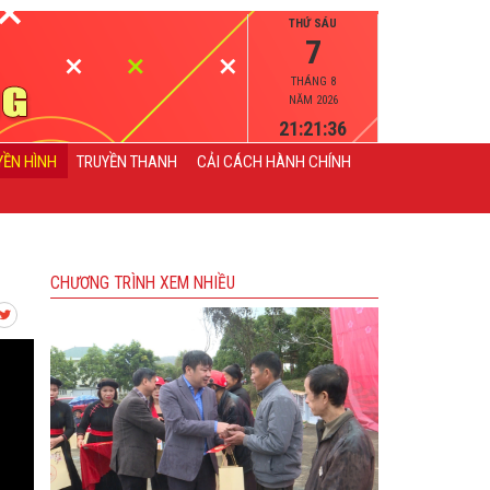
THỨ SÁU
7
THÁNG 8
NĂM 2026
21:21:37
YỀN HÌNH
TRUYỀN THANH
CẢI CÁCH HÀNH CHÍNH
CHƯƠNG TRÌNH XEM NHIỀU