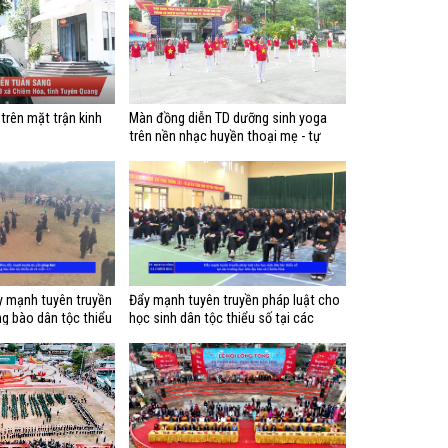
trên mặt trận kinh
Màn đồng diễn TD dưỡng sinh yoga
trên nền nhạc huyền thoại mẹ - tự
nguyện CLB Dưỡng sinh Vĩnh Lộc
 mạnh tuyên truyền
Đẩy mạnh tuyên truyền pháp luật cho
g bào dân tộc thiểu
học sinh dân tộc thiểu số tại các
trường học trên địa bàn xã Chiêm Hoá