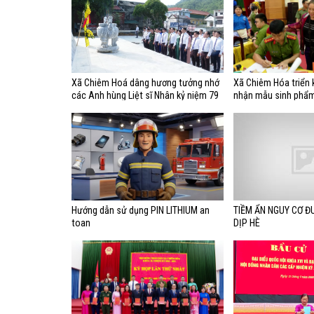
Xã Chiêm Hoá dâng hương tưởng nhớ
Xã Chiêm Hóa triển 
các Anh hùng Liệt sĩ Nhân kỷ niệm 79
nhận mẫu sinh phẩ
năm ngày Thương binh- Liệt sĩ
nhân liệt sĩ chưa x
(27/7/1947 - 27/7/2026)
tính
Hướng dẫn sử dụng PIN LITHIUM an
TIỀM ẨN NGUY CƠ Đ
toan
DỊP HÈ