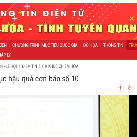
KIỆN
CHƯƠNG TRÌNH MỤC TIÊU QUỐC GIA
ĐỒ HỌA
THÔNG TIN
TRU
ÁP LÝ
 - LỄ HỘI
ĐIỂM TIN
CA KHÚC CHIÊM HÓA
hục hậu quả cơn bão số 10