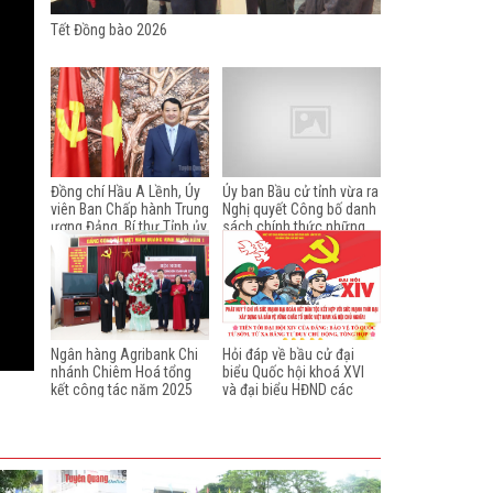
Tết Đồng bào 2026
Đồng chí Hầu A Lềnh, Ủy
Ủy ban Bầu cử tỉnh vừa ra
viên Ban Chấp hành Trung
Nghị quyết Công bố danh
ương Đảng, Bí thư Tỉnh ủy,
sách chính thức những
chúc tết nhân dịp Xuân
người ứng cử đại biểu Hội
Bính Ngọ 2026
đồng nhân dân tỉnh Tuyên
Quang khóa XX, nhiệm kỳ
2026-2031 theo từng đơn
vị bầu cử. Sau đây, chúng
tôi xin giới thiệu danh
sách chính thức những
Ngân hàng Agribank Chi
Hỏi đáp về bầu cử đại
người ứng cử đại biểu Hội
nhánh Chiêm Hoá tổng
biểu Quốc hội khoá XVI
đồng nhân dân tỉnh Tuyên
kết công tác năm 2025
và đại biểu HĐND các
Quang khóa XX, nhiệm kỳ
cấp, nhiệm kỳ 2026 -
2026-2031 từ đơn vị bầu
2031 (từ câu 21 - 40)
cử số 1 đến đơn vị bầu cử
số 4