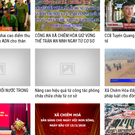
khai cao điểm thu
CÔNG AN XÃ CHIÊM HÓA GIỮ VỮNG
CCB Tuyên Quang 
m ADN cho thân
THẾ TRẬN AN NINH NGAY TỪ CƠ SƠ
tế
ác định được danh
UỐI NƯỚC TRONG
Nâng cao hiệu quả từ công tác phòng
Xã Chiêm Hóa đẩy
cháy chữa cháy từ cơ sở
pháp luật cho đồn
số và miền núi