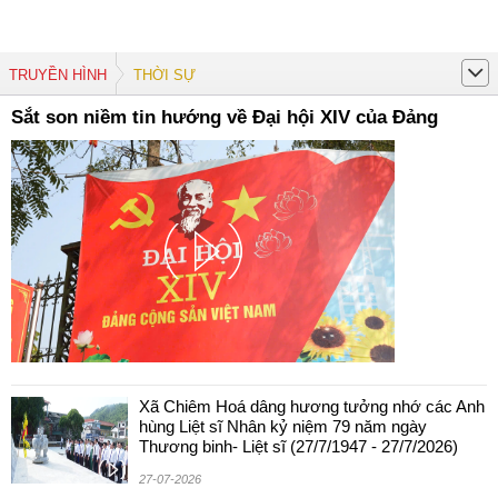
TRUYỀN HÌNH
THỜI SỰ
Sắt son niềm tin hướng về Đại hội XIV của Đảng
Xã Chiêm Hoá dâng hương tưởng nhớ các Anh
hùng Liệt sĩ Nhân kỷ niệm 79 năm ngày
Thương binh- Liệt sĩ (27/7/1947 - 27/7/2026)
27-07-2026