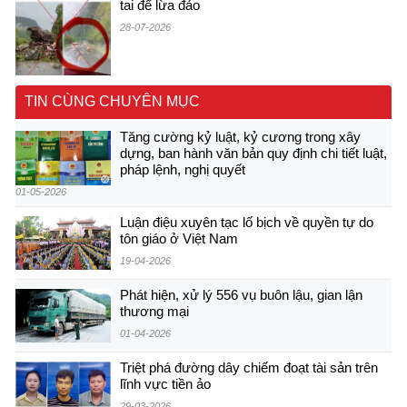
tai để lừa đảo
28-07-2026
TIN CÙNG CHUYÊN MỤC
Tăng cường kỷ luật, kỷ cương trong xây
dựng, ban hành văn bản quy định chi tiết luật,
pháp lệnh, nghị quyết
01-05-2026
Luận điệu xuyên tạc lố bịch về quyền tự do
tôn giáo ở Việt Nam
19-04-2026
Phát hiện, xử lý 556 vụ buôn lậu, gian lận
thương mại
01-04-2026
Triệt phá đường dây chiếm đoạt tài sản trên
lĩnh vực tiền ảo
29-03-2026