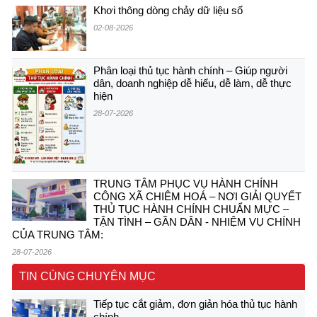
Khơi thông dòng chảy dữ liệu số
02-08-2026
Phân loại thủ tục hành chính – Giúp người
dân, doanh nghiệp dễ hiểu, dễ làm, dễ thực
hiện
28-07-2026
TRUNG TÂM PHỤC VỤ HÀNH CHÍNH
CÔNG XÃ CHIÊM HOÁ – NƠI GIẢI QUYẾT
THỦ TỤC HÀNH CHÍNH CHUẨN MỰC –
TẬN TÌNH – GẦN DÂN - NHIỆM VỤ CHÍNH
CỦA TRUNG TÂM:
28-07-2026
TIN CÙNG CHUYÊN MỤC
Tiếp tục cắt giảm, đơn giản hóa thủ tục hành
chính