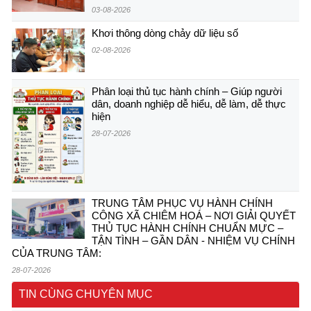
03-08-2026
Khơi thông dòng chảy dữ liệu số
02-08-2026
Phân loại thủ tục hành chính – Giúp người
dân, doanh nghiệp dễ hiểu, dễ làm, dễ thực
hiện
28-07-2026
TRUNG TÂM PHỤC VỤ HÀNH CHÍNH
CÔNG XÃ CHIÊM HOÁ – NƠI GIẢI QUYẾT
THỦ TỤC HÀNH CHÍNH CHUẨN MỰC –
TẬN TÌNH – GẦN DÂN - NHIỆM VỤ CHÍNH
CỦA TRUNG TÂM:
28-07-2026
TIN CÙNG CHUYÊN MỤC