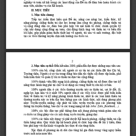
nghiệp
và toàn xã hội trong các hoạt động của Đề án
để đảm 
bảo hoàn
thành các 
mục
tiêu, nhiệm vụ của Kế hoạch.
II. MỤC TIÊU
1. 
Mục tiêu chung
Tiếp  tục  triển  khai  hiệu  quả  Đề  án;  nâng  cao  năng  lực,  kiến  thức,  kỹ 
năng
phòng, chống thiên tai cho lực lượng làm công tác phòng, chống thiên tai 
và
cộng đồng dân cư, đảm b
ảo phù hợp với mô hình tổ chức chính quyền 02 
cấp;
xây dựng cộng đồng an toàn, chủ động thích ứng với thiên tai và biến đổi 
khí
hậu; góp phần giảm thiểu thiệt hại về người, 
tài sản và môi trường, đặc biệt 
tại
các 
thôn
thường xuyên chịu ảnh hưởng củ
a thiên 
tai.
2
2. 
Mục tiêu cụ thể
: 
Đến hết năm 2030, phấn đấu đạt được những mục tiêu sau:
100%
cán bộ, công chức xã, người có uy tín tại các thôn (Bí thư Chi bộ, 
Trưởng thôn, Người có uy tín trong đồng bào dân tộc thiểu số) được tập huấn, phổ 
biến kiến thức về quản
lý rủi ro thiên tai dựa vào cộng đồng.
100%
thành viên Đội xung kích phòng, chống thiên tai xã được đào tạo kỹ 
năng thực hành ứng phó tại chỗ và sử dụng các trang thiết bị cứu hộ cơ bản.
100% người dân ở các 
thường xuyên xảy ra thiên tai, sạt lở đất,
lũ, 
thôn
ngập
lụt, hạn hán và ít nhất 50% người
dân ở các 
thôn  khác
được phổ biến kiến 
thức
về thiên tai và kỹ năng phòng tránh thiên tai, nhất là các loại hình thiên tai 
thường
xuyên xảy ra trên địa bàn thông qua các hình thức, nội dung phong phú 
như: Tuyên
t
ruyền miệng; cấp phát tài liệu; tuyên truyền qua cá
c phương tiện 
thông tin truyền
thông, báo chí và các trang mạng xã hội 
(như: Zalo, facebook,...)
.
100% các bậc đào tạo phổ thông đưa nội dung phòng tránh giảm nhẹ rủi 
ro
thiên tai
lồng ghép
vào
các 
nội dun
g tuyên
truyền, giảng dạy
.
100%
các thôn xây dựng và phê duyệt Kế hoạch phòng, chống thiên tai cấp 
thôn hàng năm. Quy trình lập kế hoạch phải tổ chức họp dân để lấy ý kiến, đảm 
bảo phù hợp với địa hình và nguồn lực thực tế của từng thôn.
Xác định rõ phương
án di dời cho từn
g hộ gia đình trong vùng nguy hiểm 
trước mỗi mùa mưa bão.