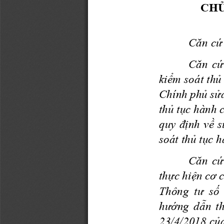
CHỦ
Căn cứ 
Căn cứ
kiểm soát thủ
Chính phủ sửa
thủ tục hành 
quy định về s
soát thủ tục 
Căn cứ
thực hiện cơ c
Thông  tư  số
hướng dẫn th
23/4/2018 của