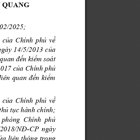
N QUANG
02
/20
2
5;
 của Chính phủ về 
gày 14/5/2013 của 
 quan đến kiểm soát 
017 của Chính phủ 
liên quan đến kiểm 
 của Chính phủ về 
thủ tục hành chính; 
 phòng  Chính  phủ 
/2018/NĐ
-
CP  ngày 
a liên thông tro
ng 