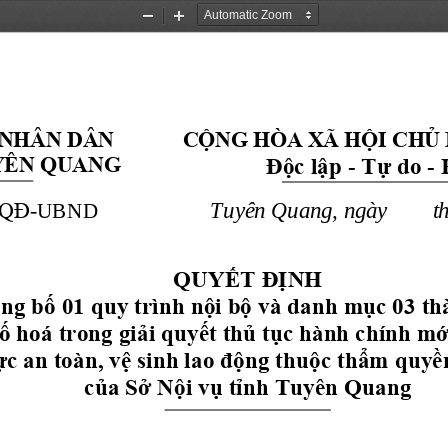
Zoom
Zoom
Out
In
 NHÂN DÂN
CỘNG HÒA XÃ HỘI CHỦ 
Độc lập 
Tự do 
-
-
YÊN QUANG
Tuyên Quang, ngày        t
 /QĐ
-
UBND
QUYẾT ĐỊNH
ông bố 
01 
quy trình nội bộ 
và danh mục 
03 
th
ố hoá 
trong
giải quyết thủ tục hành chính
mớ
ực 
an toàn, vệ sinh lao động 
thuộc thẩm quyề
của 
Sở Nội vụ
tỉnh Tuyên Quang