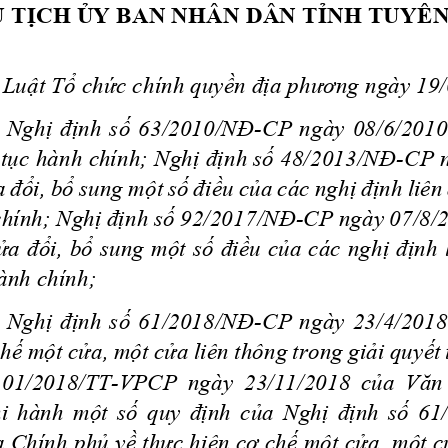
 TỊCH ỦY BAN NHÂN DÂN TỈNH TUYÊ
Luật Tổ chức chính quyền địa phương ngày 19/
 Nghị định số 63/2010/NĐ
-
CP ngày 08/6/2010
 tục hành chính; Nghị định số 48/2013/NĐ
-
CP n
 đổi, bổ sung một số điều của các nghị định liên
chính; Nghị định 
số 92/2017/NĐ
-
CP ngày 07/8/2
ửa đổi, bổ sung một số điều của các nghị định 
hành chính; 
 Nghị định số 61/2018/NĐ
-
CP ngày 23/4/2018
hế một cửa, một cửa liên t
hông trong giải quyết 
  01/2018/TT
-
VPCP  ngày  23/11/2018  của  Văn 
i hành một số quy định của Nghị định số 61
 Chính phủ về thực hiện cơ chế một cửa, một cử