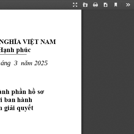
Current
Presentation
Open
Print
Download
Too
View
Mode
NGHĨA VIỆT NAM
Hạnh phúc
háng  
3
năm 202
5
ành phần hồ sơ 
i ban hành
n
giải quyết