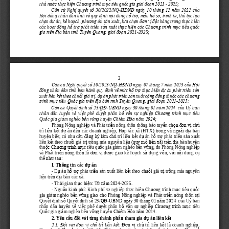
nhà n
ư
ớc thực hiện Ch
ươ
ng trình mục tiêu quốc gia giai 
đ
oạn 2021 
-
2025;
Căn c
ứ
Ngh
ị
quy
ế
t s
ố
30/2022/NQ
-
HĐND ngày 10 
tháng 12 năm 2022 c
ủ
a 
H
ộ
i đ
ồ
ng nhân dân t
ỉ
nh v
ề
quy đ
ị
nh n
ộ
i dung h
ỗ
tr
ợ
, m
ẫ
u h
ồ
sơ, trình t
ự
, th
ủ
t
ụ
c l
ự
a 
ch
ọ
n d
ự
án, k
ế
ho
ạ
ch, phương án s
ả
n xu
ấ
t, l
ự
a ch
ọ
n đơn v
ị
đ
ặ
t hàng trong th
ự
c hi
ệ
n 
các ho
ạ
t đ
ộ
ng h
ỗ
tr
ợ
phát tri
ể
n s
ả
n xu
ấ
t th
ự
c hi
ệ
n các Chương trìn
h m
ụ
c tiêu qu
ố
c 
gia trên đ
ị
a bàn t
ỉ
nh Tuyên Quang, giai đo
ạ
n 2021
-
2025;
2
C
ă
n cứ Nghị quyết số 10/2023/NQ
-
H
Đ
ND ngày 07 tháng 7 năm 2023 của Hội 
đ
ồng nhân dân tỉnh ban hành quy 
đ
ịnh về mức hỗ trợ thực hiện dự án phát triển sản 
xuất liên kết theo chuỗi giá trị
, dự án phát triển sản xuất cộng 
đ
ồng thuộc các ch
ươ
ng 
trình mục tiêu Quốc gia tr
ê
n 
đ
ịa bàn tỉnh Tuyên Quang, giai 
đ
oạn 2021
-
2025;
Căn c
ứ
Quy
ế
t đ
ị
nh s
ố
23/QĐ
-
UBND ngày 30 tháng 01 năm 2024 
c
ủ
a U
ỷ
ban 
nhân  dân  huy
ệ
n 
v
ề
vi
ệ
c  phê  duy
ệ
t  phân  b
ổ
v
ố
n  s
ự
nghi
ệ
p 
Chương trình m
ụ
c  tiêu 
Qu
ố
c gia gi
ả
m nghèo b
ề
n v
ữ
ng huy
ệ
n Chiêm Hóa năm 2024
;
Phòng Nông nghi
ệ
p và Phát tri
ể
n nông thôn thông báo tuy
ể
n ch
ọ
n đơn v
ị
ch
ủ
trì liên k
ế
t 
d
ự
án 
đ
ế
n các doanh nghi
ệ
p, H
ợ
p tác xã (HTX) 
trong và ngoài đ
ị
a bàn 
huy
ệ
n
bi
ế
t, có nhu c
ầ
u đ
ăng ký làm ch
ủ
trì liên k
ế
t d
ự
án h
ỗ
tr
ợ
phát tri
ể
n s
ả
n xu
ấ
t 
liên k
ế
t theo chu
ỗ
i giá tr
ị
tr
ồ
ng 
mía nguyên li
ệ
u
(quy mô liên xã) trên đ
ị
a bàn huy
ệ
n 
thu
ộ
c Chương trình m
ụ
c tiêu qu
ố
c 
gia 
gi
ả
m nghèo b
ề
n v
ữ
ng
,
do Phòng Nông nghi
ệ
p 
và Phát tri
ể
n nông thôn là đơn
v
ị
đư
ợ
c giao k
ế
ho
ạ
ch s
ử
d
ụ
ng v
ố
n, v
ớ
i n
ộ
i dung c
ụ
ể
như sau:
th
I. 
Thông tin các d
ự
án
-
D
ự
án h
ỗ
tr
ợ
phát tri
ể
n s
ả
n xu
ấ
t
liên k
ế
t theo chu
ỗ
i giá tr
ị
tr
ồ
ng mía nguyên 
li
ệ
u 
trên đ
ị
a bàn các xã.
-
Th
ờ
i gian th
ự
c hi
ệ
n: T
ừ
năm 202
4
-
2025. 
-
Ngu
ồ
n kinh phí: K
inh phí s
ự
nghi
ệ
p th
ự
c hi
ệ
n Chương trình m
ụ
c tiêu qu
ố
c 
gia 
gi
ả
m nghèo b
ề
n v
ữ
ng
giao cho Phòng Nông nghi
ệ
p và Phát tri
ể
n nông thôn t
ạ
i 
Quy
ế
t đ
ị
nh s
ố
Quy
ế
t đ
ị
nh s
ố
23/QĐ
-
UBND ngày 30 tháng 01 năm 2024  c
ủ
a U
ỷ
ban 
nhân dân  huy
ệ
n  v
ề
vi
ệ
c  phê duy
ệ
t  phân  b
ổ
v
ố
n 
s
ự
nghi
ệ
p Chương trình m
ụ
c  tiêu 
Qu
ố
c gia gi
ả
m nghèo b
ề
n v
ữ
ng huy
ệ
n Chiêm Hóa năm 2024
.
2. Yêu c
ầ
u đ
ố
i v
ớ
i t
ừ
ng thành ph
ầ
n tham gia d
ự
án liên k
ế
t 
2.1. Đ
ố
ớ
i đơn v
ị
ủ
ế
: Đơn v
ị
ủ
ế
ệ
i v
ch
trì liên k
t
ch
trì liên k
t là doanh nghi
p, 